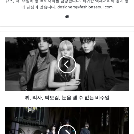
슈즈, 백, 주얼리 등 액세서리를 담당합니다. 희귀한 액세서리와 공예 등
에 관심이 많습니다. designers@fashionseoul.com
Website
뷔,
리
사,
박
보
검,
눈
을
뗄
수
뷔, 리사, 박보검, 눈을 뗄 수 없는 비주얼
없
는
송
비
지
주
오,
얼
'23SS