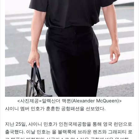
<사진제공=알렉산더 맥퀸(Alexander McQueen)>
샤이니 멤버 민호가 훈훈한 공항패션을 선보였다.
지난 25일, 샤이니 민호가 인천국제공항을 통해 영국 런던으로
출국했다. 이날 민호는 올 블랙룩에 브라운 렌즈와 그래피티 로