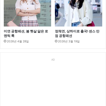
미연 공항패션, 봄 햇살 닮은 로
정채연, 상하이로 출국! 센스 만
맨틱 룩
점 공항패션
2026년 4월 28일
2026년 3월 19일
AD