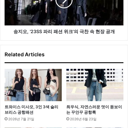
파
리
패
션
위
크'의
송지오, '23SS 파리 패션 위크'의 극찬 속 현장 공개
극
찬
속
Related Articles
현
장
공
개
트와이스 미사모, 3인 3색 슬리
최우식, 자연스러운 멋이 돋보이
브리스 공항패션
는 꾸안꾸 공항룩
2026년 7월 21일
2026년 6월 23일