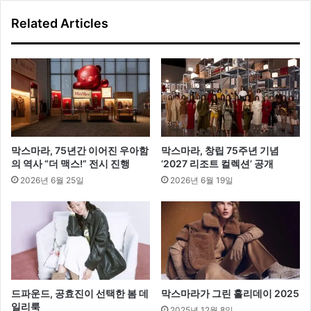
23SS
Related Articles
컬
렉
션
공
개
막스마라, 75년간 이어진 우아함
막스마라, 창립 75주년 기념
의 역사 “더 맥스!” 전시 진행
‘2027 리조트 컬렉션’ 공개
2026년 6월 25일
2026년 6월 19일
드파운드, 공효진이 선택한 봄 데
막스마라가 그린 홀리데이 2025
일리룩
2025년 12월 8일