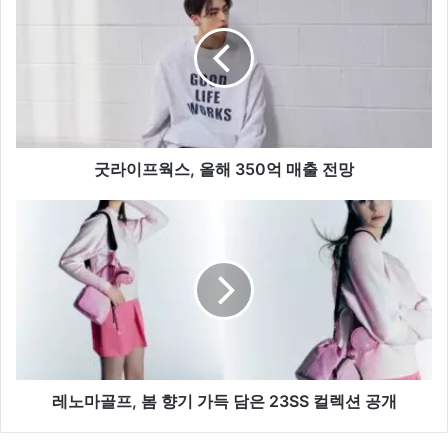
이
프
웍
스,
올
해
350
억
굿라이프웍스, 올해 350억 매출 전망
매
출
레
전
노
망
마
골
프,
봄
향
기
가
득
레노마골프, 봄 향기 가득 담은 23SS 컬렉션 공개
담
은