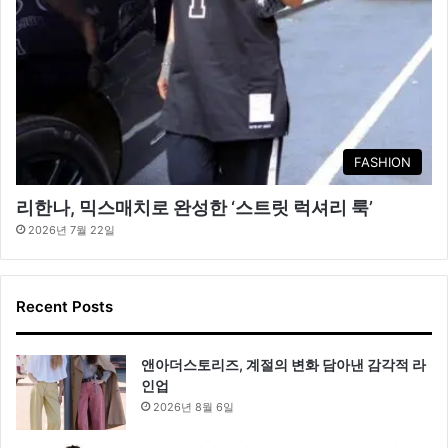
FASHION
리한나, 믹스매치로 완성한 ‘스트릿 럭셔리 룩’
2026년 7월 22일
Recent Posts
앤아더스토리즈, 계절의 변화 담아낸 감각적 라
인업
2026년 8월 6일