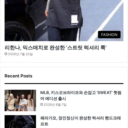
FASHION
리한나, 믹스매치로 완성한 ‘스트릿 럭셔리 룩’
2026년 7월 22일
Recent Posts
MLB, 키스오브라이프와 손잡고 ‘SWEAT’ 핫썸
머 에디션 출시
2026년 8월 7일
페라가모, 장인정신이 완성한 럭셔리 핸드크래
프트