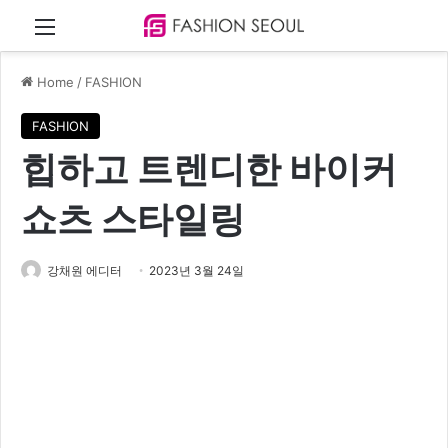
Menu
Home
/
FASHION
FASHION
힙하고 트렌디한 바이커
쇼츠 스타일링
강채원 에디터
2023년 3월 24일