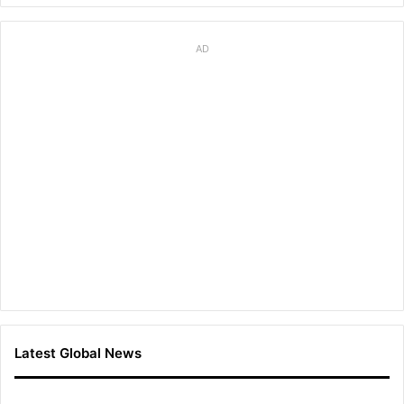
AD
Latest Global News