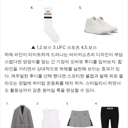
▲ 1,2.보스 3.UFC 스포츠 4,5.보스
하체 라인이 타이트하게 드러나는 바이커쇼츠의 디자인이 부담
스럽다면 엉덩이를 덮는 긴 기장의 오버핏 후디를 입어보자. 힙
라인을 가리면서 상대적으로 하체를 날씬해 보이는 효과가 있
다. 캐주얼한 후디를 선택 했다면 스포티한 볼캡과 발목 위로 올
라오는 양말에 하이탑 운동화를 매치 하자. 스타일리시 하면서
도 활동성까지 갖춘 원마일 룩을 완성할 수 있다.