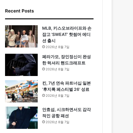
Recent Posts
MLB, 키스오브라이프와 손
잡고 ‘SWEAT’ 핫썸머 에디
션 출시
2026년 8월 7일
페라가모, 장인정신이 완성
한 럭셔리 핸드크래프트
2026년 8월 7일
킨, 7년 연속 파트너십 일본
‘후지록 페스티벌 26’ 성료
2026년 8월 7일
안효섭, 시크하면서도 감각
적인 공항 패션
2026년 8월 7일