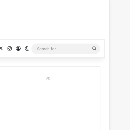
cebook
X
Instagram
Log In
Switch skin
Search
for
AD