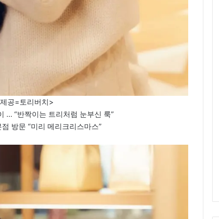
진제공=토리버치>
 … “반짝이는 트리처럼 눈부신 룩”
 본점 방문 “미리 메리크리스마스”