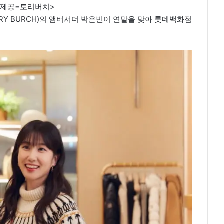
진제공=토리버치>
Y BURCH)의 앰버서더 박은빈이 연말을 맞아 롯데백화점