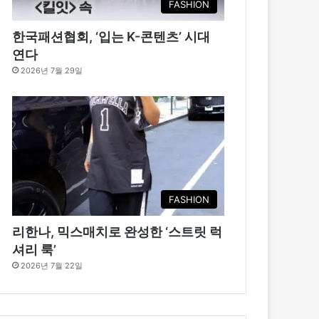
FASHION
한국패션협회, ‘입는 K-콘텐츠’ 시대
연다
2026년 7월 29일
FASHION
리한나, 믹스매치로 완성한 ‘스트릿 럭
셔리 룩’
2026년 7월 22일