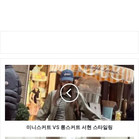
미
니
스
커
트
VS
롱
스
커
트
미니스커트 VS 롱스커트 서현 스타일링
서