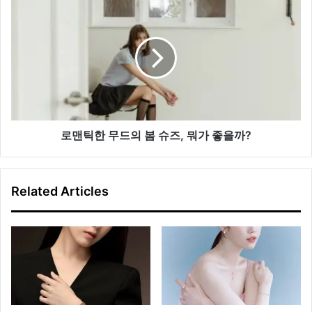
현
로
스
맨
타
틱
일
한
링
무
드
의
봄
슈
즈,
로맨틱한 무드의 봄 슈즈, 뭐가 좋을까?
뭐
가
좋
Related Articles
을
까?