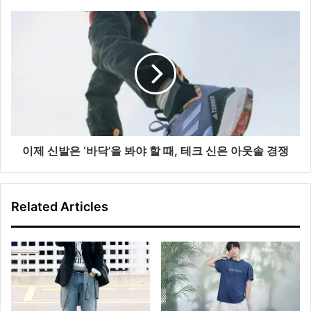
머
슈
이
즈
제
스
신
타
발
일
은
링
‘바
닥’을
봐
야
할
이제 신발은 ‘바닥’을 봐야 할 때, 테크 신은 아웃솔 경쟁
때,
테
크
Related Articles
신
은
아
웃
솔
경
쟁