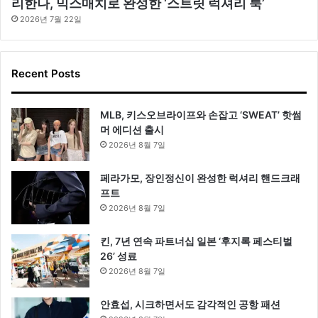
리한나, 믹스매치로 완성한 ‘스트릿 럭셔리 룩’
2026년 7월 22일
Recent Posts
MLB, 키스오브라이프와 손잡고 ‘SWEAT’ 핫썸
머 에디션 출시
2026년 8월 7일
페라가모, 장인정신이 완성한 럭셔리 핸드크래
프트
2026년 8월 7일
킨, 7년 연속 파트너십 일본 ‘후지록 페스티벌
26’ 성료
2026년 8월 7일
안효섭, 시크하면서도 감각적인 공항 패션