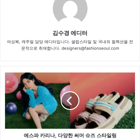
김수경 에디터
여성복, 캐주얼 담당 에디터입니다. 셀럽스타일 및 국내외 컬렉션을 전
문적으로 취재합니다. designers@fashionseoul.com
에
스
파
카
리
나,
다
양
한
써
에스파 카리나, 다양한 써머 슈즈 스타일링