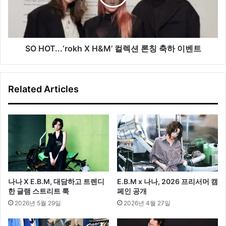
링
렉
션
론
칭
축
SO HOT...‘rokh X H&M’ 컬렉션 론칭 축하 이벤트
하
이
벤
Related Articles
트
나나 X E.B.M, 대담하고 트렌디
E.B.M x 나나, 2026 프리서머 캠
한 글램 스트리트 룩
페인 공개
2026년 5월 29일
2026년 4월 27일