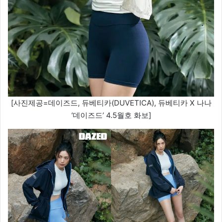
[사진제공=데이즈드, 듀베티카(DUVETICA), 듀베티카 X 나나
‘데이즈드’ 4.5월호 화보]