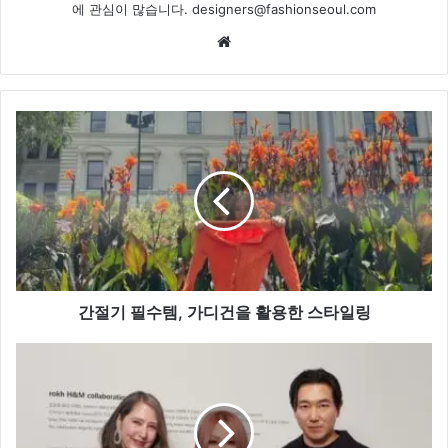
에 관심이 많습니다. designers@fashionseoul.com
Website
간
절
기
필
수
템,
가
디
건
을
간절기 필수템, 가디건을 활용한 스타일링
활
용
SO
한
HOT...‘rokh
스
X
타
H&M’
일
컬