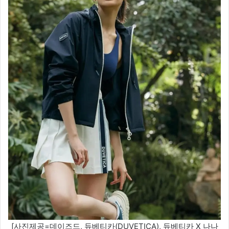
[사진제공=데이즈드, 듀베티카(DUVETICA), 듀베티카 X 나나