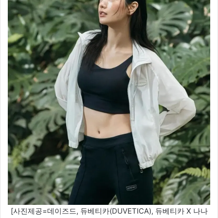
[사진제공=데이즈드, 듀베티카(DUVETICA), 듀베티카 X 나나