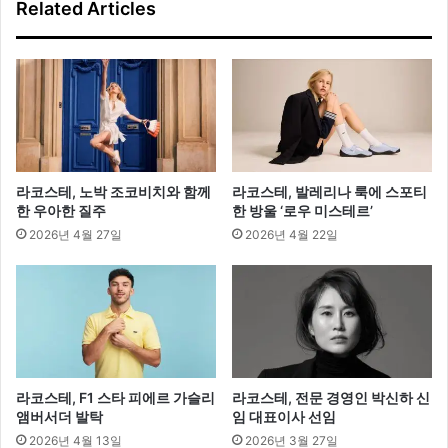
Related Articles
커
쇼
츠
스
타
일
링
라코스테, 노박 조코비치와 함께
라코스테, 발레리나 룩에 스포티
한 우아한 질주
한 방울 ‘로우 미스테르’
2026년 4월 27일
2026년 4월 22일
라코스테, F1 스타 피에르 가슬리
라코스테, 전문 경영인 박신하 신
앰버서더 발탁
임 대표이사 선임
2026년 4월 13일
2026년 3월 27일