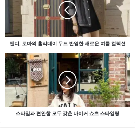
마
의
홀
리
데
이
무
펜디, 로마의 홀리데이 무드 반영한 새로운 여름 컬렉션
드
반
스
영
타
한
일
새
과
로
편
운
안
여
함
름
모
컬
두
렉
갖
스타일과 편안함 모두 갖춘 바이커 쇼츠 스타일링
션
춘
바
이