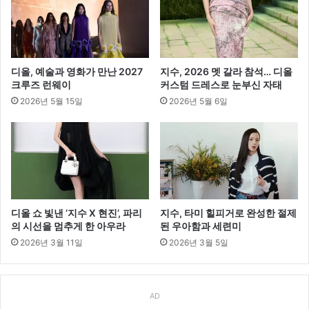
디올, 예술과 영화가 만난 2027
지수, 2026 멧 갈라 참석… 디올
크루즈 런웨이
커스텀 드레스로 눈부신 자태
2026년 5월 15일
2026년 5월 6일
디올 쇼 빛낸 ‘지수 X 현진’, 파리
지수, 타미 힐피거로 완성한 절제
의 시선을 멈추게 한 아우라
된 우아함과 세련미
2026년 3월 11일
2026년 3월 5일
AD