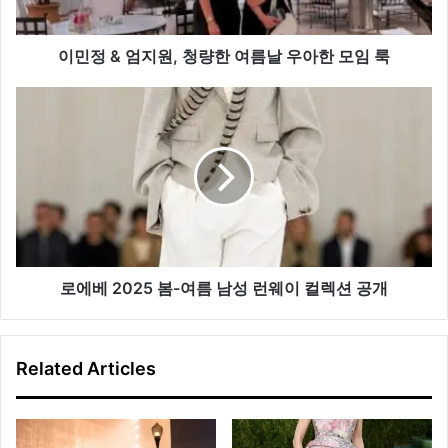
청
량
한
이민정 & 엄지원, 청량한 여름날 우아한 모임 룩
여
름
로
날
에
우
베
아
2025
한
봄-
모
여
임
름
룩
남
성
런
로에베 2025 봄-여름 남성 런웨이 컬렉션 공개
웨
이
컬
Related Articles
렉
션
공
개