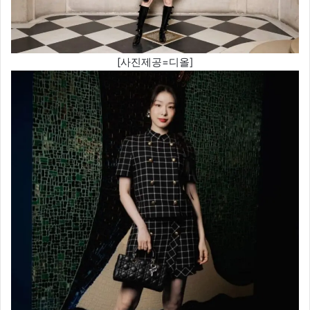
[사진제공=디올]