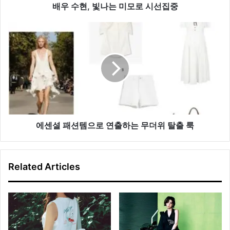
로
배우 수현, 빛나는 미모로 시선집중
시
선
에
집
센
중
셜
패
션
템
으
로
연
출
에센셜 패션템으로 연출하는 무더위 탈출 룩
하
는
무
Related Articles
더
위
탈
출
룩