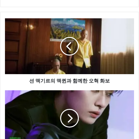
션
맥
기
르
의
맥
퀸
과
함
께
션 맥기르의 맥퀸과 함께한 오혁 화보
한
오
스
혁
트
화
레
보
이
키
즈,
비
주