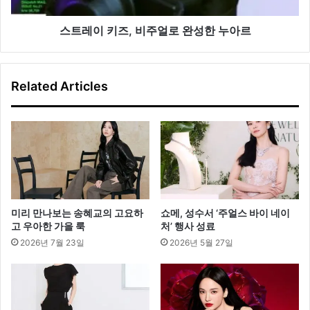
얼
로
스트레이 키즈, 비주얼로 완성한 누아르
완
성
한
Related Articles
누
아
르
미리 만나보는 송혜교의 고요하
쇼메, 성수서 ‘주얼스 바이 네이
고 우아한 가을 룩
처’ 행사 성료
2026년 7월 23일
2026년 5월 27일