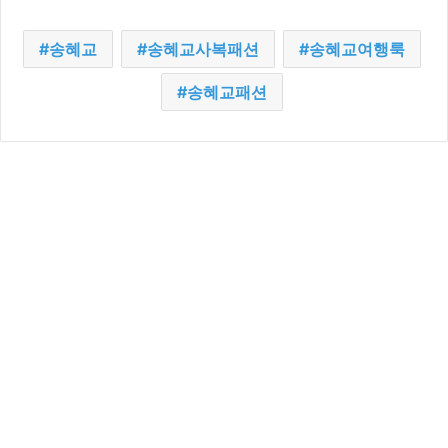
송혜교
송혜교사복패션
송혜교여행룩
송혜교패션