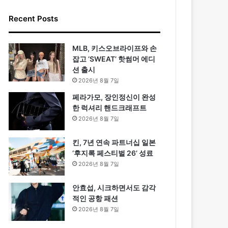
Recent Posts
MLB, 키스오브라이프와 손
잡고 ‘SWEAT’ 핫썸머 에디
션 출시
2026년 8월 7일
페라가모, 장인정신이 완성
한 럭셔리 핸드크래프트
2026년 8월 7일
킨, 7년 연속 파트너십 일본
‘후지록 페스티벌 26’ 성료
2026년 8월 7일
안효섭, 시크하면서도 감각
적인 공항 패션
2026년 8월 7일