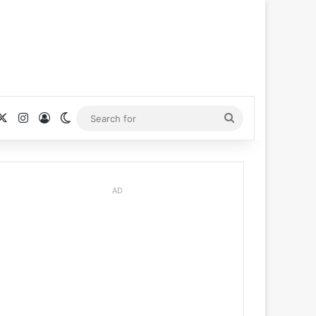
cebook
X
Instagram
Log In
Switch skin
Search
for
AD