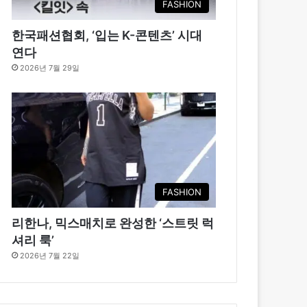
FASHION
한국패션협회, ‘입는 K-콘텐츠’ 시대
연다
2026년 7월 29일
FASHION
리한나, 믹스매치로 완성한 ‘스트릿 럭
셔리 룩’
2026년 7월 22일