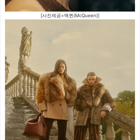
[사진제공=맥퀸(McQueen)]