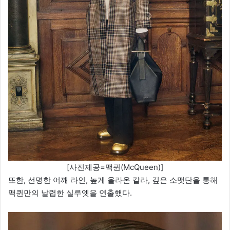
[사진제공=맥퀸(McQueen)]
또한, 선명한 어깨 라인, 높게 올라온 칼라, 깊은 소맷단을 통해
맥퀸만의 날렵한 실루엣을 연출했다.