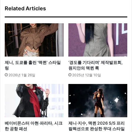
트
Related Articles
로
완
성
하
는
가
을
룩
제니, 도쿄를 홀린 ‘맥퀸’ 스타일
‘경도를 기다리며’ 제작발표회,
링
원지안의 맥퀸 룩
2026년 1월 26일
2025년 12월 10일
베이비몬스터 아현·파리타, 시크
제니·지수, 맥퀸 2026 S/S 프리
한 공항 패션
컬렉션으로 완성한 무대 스타일