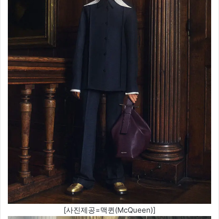
[사진제공=맥퀸(McQueen)]