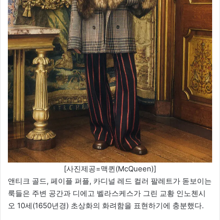
[사진제공=맥퀸(McQueen)]
앤티크 골드, 페이플 퍼플, 카디널 레드 컬러 팔레트가 돋보이는
룩들은 주변 공간과 디에고 벨라스케스가 그린 교황 인노첸시
오 10세(1650년경) 초상화의 화려함을 표현하기에 충분했다.