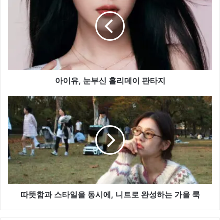
유,
눈
부
신
홀
리
데
이
아이유, 눈부신 홀리데이 판타지
판
타
따
지
뜻
함
과
스
타
일
을
동
시
따뜻함과 스타일을 동시에, 니트로 완성하는 가을 룩
에,
니