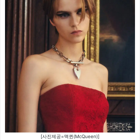
[사진제공=맥퀸(McQueen)]