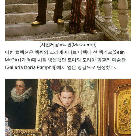
[사진제공=맥퀸(McQueen)]
이번 컬렉션은 맥퀸의 크리에이티브 디렉터 션 맥기르(Seán
McGirr)가 10대 시절 방문했던 로마의 도리아 팜필리 미술관
(Galleria Doria Pamphilj)에서 얻은 영감으로 탄생했다.