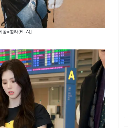
공=휠라(FILA)]