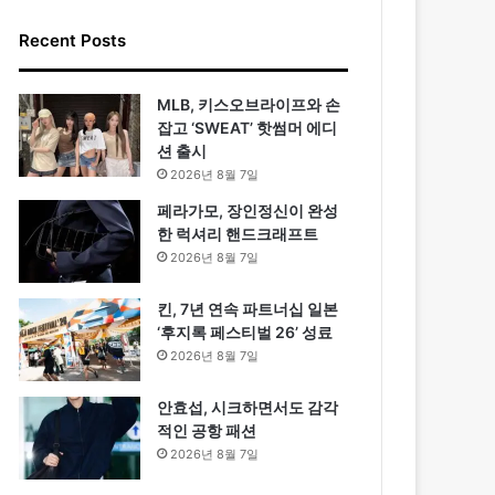
Recent Posts
MLB, 키스오브라이프와 손
잡고 ‘SWEAT’ 핫썸머 에디
션 출시
2026년 8월 7일
페라가모, 장인정신이 완성
한 럭셔리 핸드크래프트
2026년 8월 7일
킨, 7년 연속 파트너십 일본
‘후지록 페스티벌 26’ 성료
2026년 8월 7일
안효섭, 시크하면서도 감각
적인 공항 패션
2026년 8월 7일