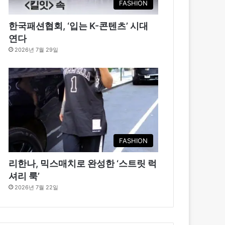
FASHION
한국패션협회, ‘입는 K-콘텐츠’ 시대
연다
2026년 7월 29일
FASHION
리한나, 믹스매치로 완성한 ‘스트릿 럭
셔리 룩’
2026년 7월 22일