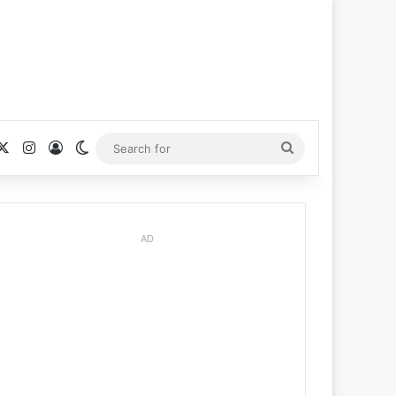
cebook
X
Instagram
Log In
Switch skin
Search
for
AD