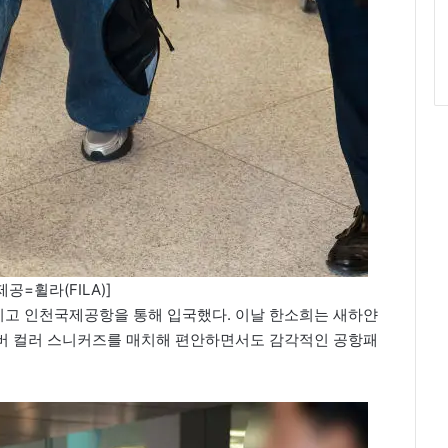
공=휠라(FILA)]
마치고 인천국제공항을 통해 입국했다. 이날 한소희는 새하얀
버 컬러 스니커즈를 매치해 편안하면서도 감각적인 공항패