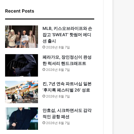
Recent Posts
MLB, 키스오브라이프와 손
잡고 ‘SWEAT’ 핫썸머 에디
션 출시
2026년 8월 7일
페라가모, 장인정신이 완성
한 럭셔리 핸드크래프트
2026년 8월 7일
킨, 7년 연속 파트너십 일본
‘후지록 페스티벌 26’ 성료
2026년 8월 7일
안효섭, 시크하면서도 감각
적인 공항 패션
2026년 8월 7일