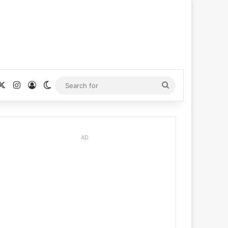
cebook
X
Instagram
Log In
Switch skin
Search
for
AD