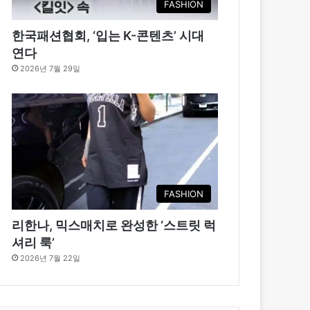
FASHION
한국패션협회, ‘입는 K-콘텐츠’ 시대
연다
2026년 7월 29일
FASHION
리한나, 믹스매치로 완성한 ‘스트릿 럭
셔리 룩’
2026년 7월 22일