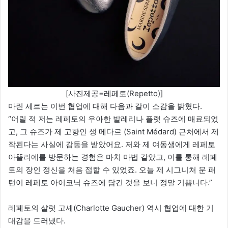
[사진제공=레페토(Repetto)]
마린 세르는 이번 협업에 대해 다음과 같이 소감을 밝혔다.
“어릴 적 저는 레페토의 우아한 발레리나 플랫 슈즈에 매료되었
고, 그 슈즈가 제 고향인 생 메다르 (Saint Médard) 근처에서 제
작된다는 사실에 감동을 받았어요. 저와 제 여동생에게 레페토
아뜰리에를 방문하는 경험은 마치 마법 같았고, 이를 통해 레페
토의 장인 정신을 처음 접할 수 있었죠. 오늘 제 시그니처 문 패
턴이 레페토 아이코닉 슈즈에 담긴 것을 보니 정말 기쁩니다.”
레페토의 샬럿 고셰(Charlotte Gaucher) 역시 협업에 대한 기
대감을 드러냈다.