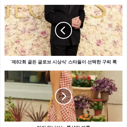
‘제
82
회
골
든
글
로
브
시
상
‘제82회 골든 글로브 시상식’ 스타들이 선택한 구찌 룩
식’
스
미
타
리
들
만
이
나
선
보
택
는
한
롱
구
샴
찌
의
룩
여