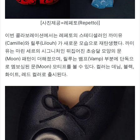
[사진제공=레페토(Repetto)]
이번 콜라보레이션에서는 레페토의 스테디셀러인 까미유
(Camille)와 릴루(Lilouh) 가 새로운 모습으로 재탄생했다. 까미
유는 마린 세르의 시그니처인 뒤집어진 초승달 모양의 문
(Moon) 패턴이 더해졌으며, 릴루는 뱀프(Vamp) 부분에 단독으
로 엠보싱된 문(Moon) 모티프를 볼 수 있다. 컬러는 데님, 블랙,
화이트, 레드 컬러로 출시된다.