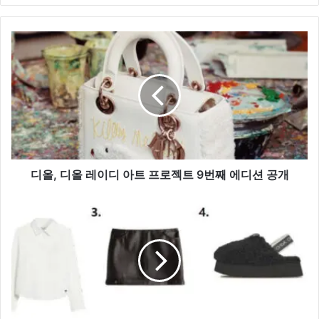
디
올,
디
올
레
이
디
아
트
프
디올, 디올 레이디 아트 프로젝트 9번째 에디션 공개
로
젝
매
트
력 만
9
점, 레
번
더 아
째
이
에
템 스
디
타
션
일