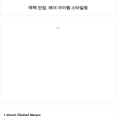
공
링
개
매력 만점, 레더 아이템 스타일링
AD
Latest Global News