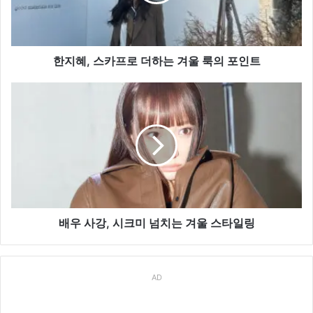
프
로
더
하
는
한지혜, 스카프로 더하는 겨울 룩의 포인트
겨
울
배
룩
우
의
사
포
강,
인
시
트
크
미
넘
치
는
배우 사강, 시크미 넘치는 겨울 스타일링
겨
울
스
AD
타
일
링