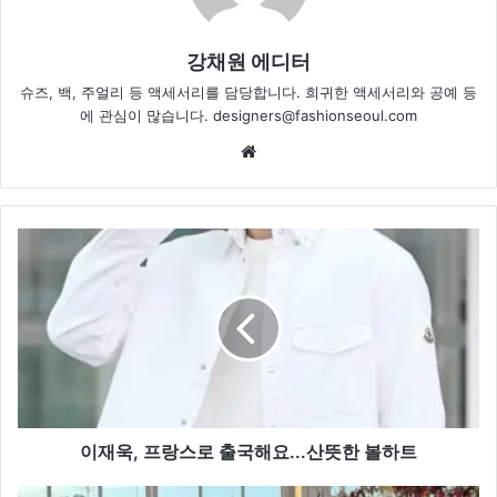
강채원 에디터
슈즈, 백, 주얼리 등 액세서리를 담당합니다. 희귀한 액세서리와 공예 등
에 관심이 많습니다. designers@fashionseoul.com
Website
이
재
욱,
프
랑
스
로
출
국
해
이재욱, 프랑스로 출국해요...산뜻한 볼하트
요...
산
신