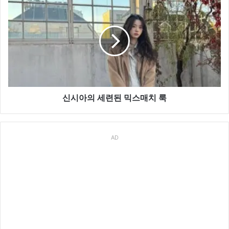
뜻
시
한
아
볼
의
하
세
트
련
된
믹
스
매
신시아의 세련된 믹스매치 룩
치
룩
AD