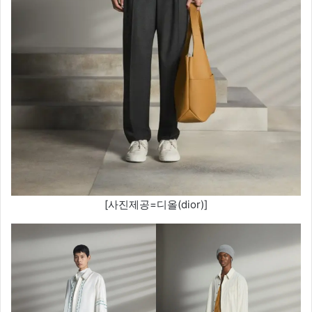
[사진제공=디올(dior)]