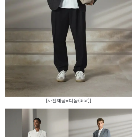
[사진제공=디올(dior)]