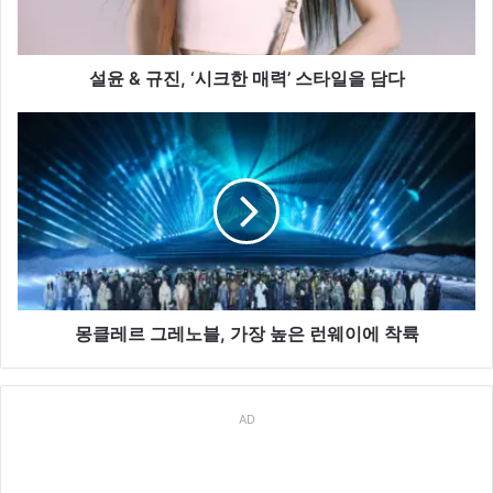
크
한
매
력’
설윤 & 규진, ‘시크한 매력’ 스타일을 담다
스
타
몽
일
클
을
레
담
르
다
그
레
노
블,
가
장
몽클레르 그레노블, 가장 높은 런웨이에 착륙
높
은
런
AD
웨
이
에
착