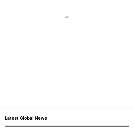
를
더
AD
하
다
Latest Global News