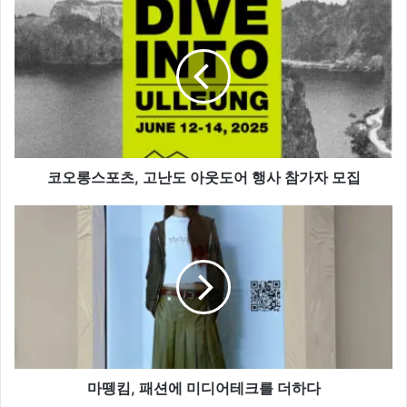
코
오
롱
스
포
츠,
고
난
도
아
코오롱스포츠, 고난도 아웃도어 행사 참가자 모집
웃
도
마
어
뗑
행
킴,
사
패
참
션
가
에
자
미
모
디
집
어
테
마뗑킴, 패션에 미디어테크를 더하다
크