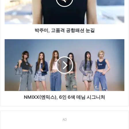
격 공
항
패
션 눈
길
박주미, 고품격 공항패션 눈길
NMIXX(엔
믹
스),
6
인
6
색
데
님
시
NMIXX(엔믹스), 6인 6색 데님 시그니처
그
니
처
AD