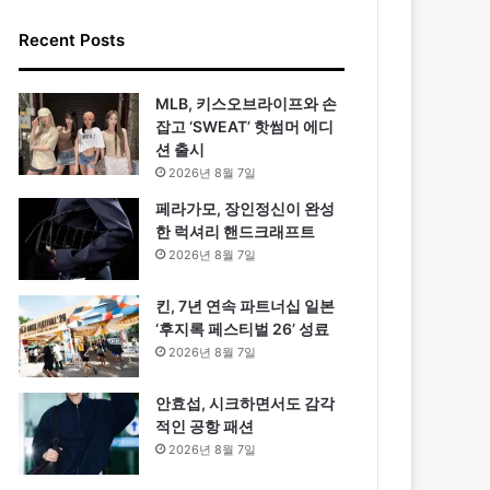
Recent Posts
MLB, 키스오브라이프와 손
잡고 ‘SWEAT’ 핫썸머 에디
션 출시
2026년 8월 7일
페라가모, 장인정신이 완성
한 럭셔리 핸드크래프트
2026년 8월 7일
킨, 7년 연속 파트너십 일본
‘후지록 페스티벌 26’ 성료
2026년 8월 7일
안효섭, 시크하면서도 감각
적인 공항 패션
2026년 8월 7일