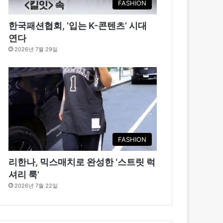
FASHION
한국패션협회, ‘입는 K-콘텐츠’ 시대
연다
2026년 7월 29일
FASHION
리한나, 믹스매치로 완성한 ‘스트릿 럭
셔리 룩’
2026년 7월 22일