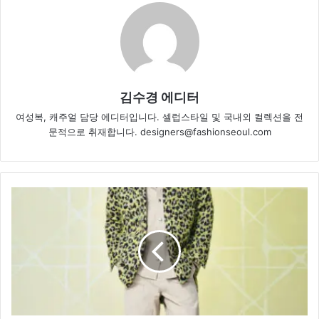
김수경 에디터
여성복, 캐주얼 담당 에디터입니다. 셀럽스타일 및 국내외 컬렉션을 전
문적으로 취재합니다. designers@fashionseoul.com
디
올
X
루
이
스
해
밀
턴,