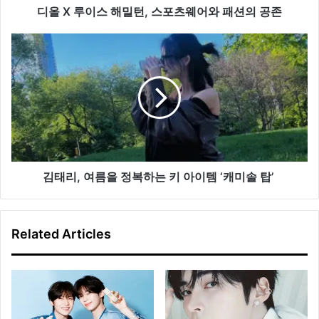
스
디올 X 루이스 해밀턴, 스포츠웨어와 패션의 공존
포
츠
김
웨
태
어
리,
와
여
패
름
션
을
의
정
공
복
존
하
는
김태리, 여름을 정복하는 키 아이템 ‘캐미솔 탑’
키
아
이
Related Articles
템
‘캐
미
솔
탑’