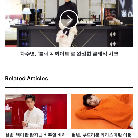
링
주
영,
‘블
랙
&
화
이
트’로
완
차주영, ‘블랙 & 화이트’로 완성한 클래식 시크
성
한
클
Related Articles
래
식
시
크
현빈, 백마탄 왕자님 비주얼 비하
현빈, 부드러운 카리스마란 이런