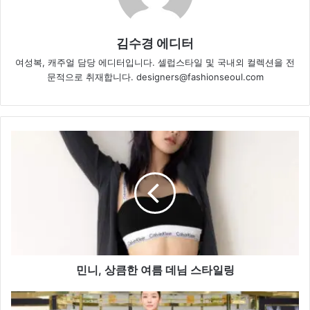
김수경 에디터
여성복, 캐주얼 담당 에디터입니다. 셀럽스타일 및 국내외 컬렉션을 전
문적으로 취재합니다. designers@fashionseoul.com
민
니,
상
큼
한
여
름
데
님
스
민니, 상큼한 여름 데님 스타일링
타
일
차