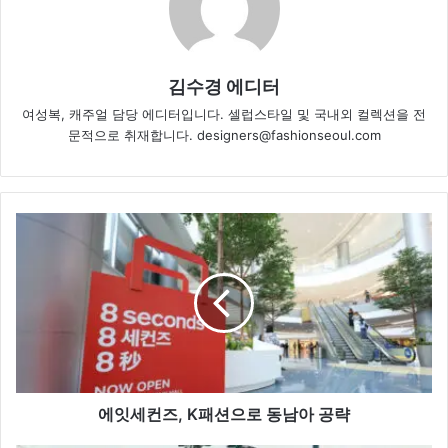
김수경 에디터
여성복, 캐주얼 담당 에디터입니다. 셀럽스타일 및 국내외 컬렉션을 전
문적으로 취재합니다. designers@fashionseoul.com
에
잇
세
컨
즈,
K
패
션
으
로
에잇세컨즈, K패션으로 동남아 공략
동