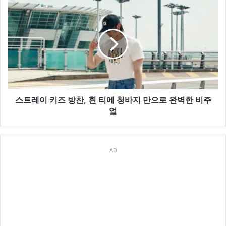
남
스
아
트
공
레
략
이
키
즈
방
찬,
흰
티
스트레이 키즈 방찬, 흰 티에 청바지 만으로 완벽한 비주
에
얼
청
바
지
AD
만
으
로
완
벽
한
비
주