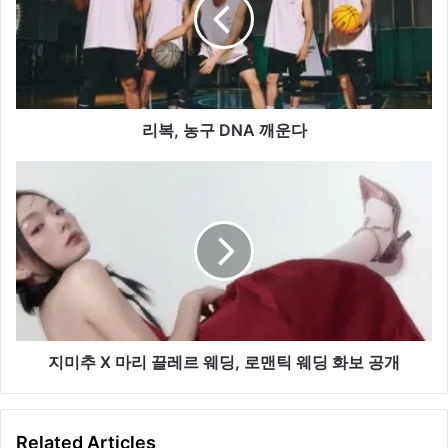
구
DNA
깨
운
다
리복, 농구 DNA 깨운다
지
미
추
X
마
리
끌
레
르
웨
지미추 X 마리 끌레르 웨딩, 로맨틱 웨딩 화보 공개
딩,
로
맨
Related Articles
틱