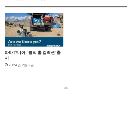
웨
딩
화
보
공
개
파타고니아, ‘블랙 홀 컬렉션’ 출
시
2024년 2월 2일
AD