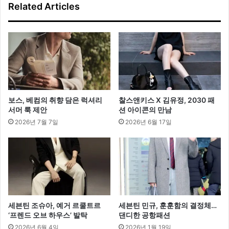
Related Articles
험
혁
신
이
끈
다
보스, 베컴의 취향 담은 럭셔리
찰스앤키스 X 김유정, 2030 패
서머 룩 제안
션 아이콘의 만남
2026년 7월 7일
2026년 6월 17일
세븐틴 조슈아, 예거 르쿨트르
세븐틴 민규, 훈훈함의 결정체…
‘프렌드 오브 하우스’ 발탁
댄디한 공항패션
2026년 6월 4일
2026년 1월 19일