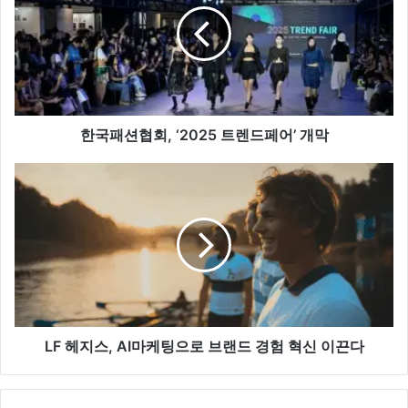
션
협
회,
‘2025
트
렌
드
한국패션협회, ‘2025 트렌드페어’ 개막
페
어’
LF 헤
개
지
막
스,
AI
마
케
팅
으
로
브
LF 헤지스, AI마케팅으로 브랜드 경험 혁신 이끈다
랜
드
경