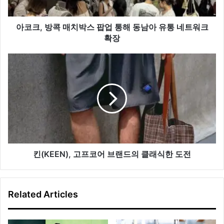
박
스
팝
아코크, 방콕 매치박스 팝업 통해 동남아 유통 네트워크
업
확장
통
해
킨
동
(KEEN),
남
고
아
프
유
코
통
어
네
브
트
랜
워
드
크
의
킨(KEEN), 고프코어 브랜드의 클래식한 도전
확
클
장
래
식
Related Articles
한
도
전