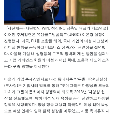
[사진제공=사단법인 WIN, 창신INC 남충일 대표가 기조연설]
이어진 주제강연은 유엔글로벌콤팩트(UNGC) 이은경 실장이
진행했다. 미국, EU를 포함한 해외, 국내 기업의 여성 대표성과
리더십 현황을 공유하고 비즈니스 성과와의 관련성을 설명했
다. 아울러 기업 내 성평등의 구조적 장벽과 개선 방안을 살펴보
고 기업 거버넌스 차원의 여성 리더십 확대, 포용적 제도와 조직
문화 구축 방향을 제시했다
아울러 기업 주제강연자로 나선 롯데지주 박두환 HR혁신실장
(부사장)은 기업사례 발표를 통해 “롯데그룹은 다양성과 포용의
가치가 그룹의 문화이자 경쟁력이 되도록 2013년 ‘다양성 헌
장’을 선포했으며, 특히 여성 인재 육성을 공식 선언하고 다양한
정책을 시행해왔다. 양성 평등 채용과 적극적인 여성 리더 육성
으로 여성 인재의 양적·질적 성장을 이루었고, 자동 육아휴직 제