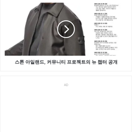
개
스
톤
아
일
랜
드,
커
뮤
니
티
스톤 아일랜드, 커뮤니티 프로젝트의 뉴 챕터 공개
프
로
젝
AD
트
의
뉴
챕
터
공
개