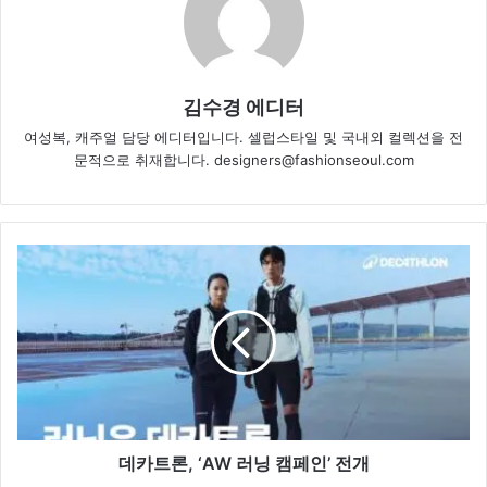
김수경 에디터
여성복, 캐주얼 담당 에디터입니다. 셀럽스타일 및 국내외 컬렉션을 전
문적으로 취재합니다. designers@fashionseoul.com
데
카
트
론,
‘AW
러
닝
캠
페
인’
데카트론, ‘AW 러닝 캠페인’ 전개
전