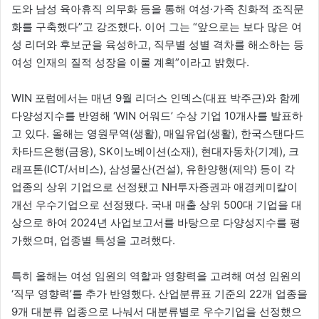
도와 남성 육아휴직 의무화 등을 통해 여성·가족 친화적 조직문
화를 구축했다”고 강조했다. 이어 그는 “앞으로는 보다 많은 여
성 리더와 후보군을 육성하고, 직무별 성별 격차를 해소하는 등
여성 인재의 질적 성장을 이룰 계획”이라고 밝혔다.
WIN 포럼에서는 매년 9월 리더스 인덱스(대표 박주근)와 함께
다양성지수를 반영해 ‘WIN 어워드’ 수상 기업 10개사를 발표하
고 있다. 올해는 영원무역(생활), 매일유업(생활), 한국스탠다드
차타드은행(금융), SK이노베이션(소재), 현대자동차(기계), 크
래프톤(ICT/서비스), 삼성물산(건설), 유한양행(제약) 등이 각
업종의 상위 기업으로 선정됐고 NH투자증권과 애경케미칼이
개선 우수기업으로 선정됐다. 국내 매출 상위 500대 기업을 대
상으로 하여 2024년 사업보고서를 바탕으로 다양성지수를 평
가했으며, 업종별 특성을 고려했다.
특히 올해는 여성 임원의 역할과 영향력을 고려해 여성 임원의
‘직무 영향력’를 추가 반영했다. 산업분류표 기준의 22개 업종을
9개 대분류 업종으로 나눠서 대분류별로 우수기업을 선정했으