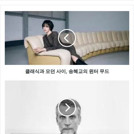
클
래
식
과
모
던
사
이,
송
혜
클래식과 모던 사이, 송혜교의 윈터 무드
교
의
질
윈
샌
터
더,
무
혁
드
신
과
세
련
됨