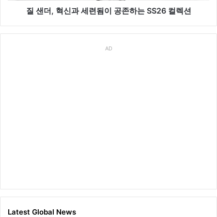
이
질 샌더, 혁신과 세련됨이 공존하는 SS26 컬렉션
공
존
하
AD
는
SS26
컬
렉
션
Latest Global News