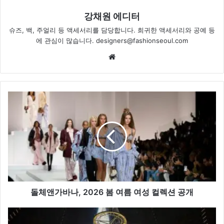
강채원 에디터
슈즈, 백, 주얼리 등 액세서리를 담당합니다. 희귀한 액세서리와 공예 등
에 관심이 많습니다. designers@fashionseoul.com
Website
돌
체
앤
가
바
나,
2026
봄
여
름
돌체앤가바나, 2026 봄 여름 여성 컬렉션 공개
여
성
‘서
컬
커