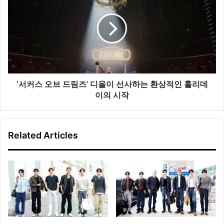
렉
스
션
오
공
브
개
드
림
즈’
디
올
‘서커스 오브 드림즈’ 디올이 선사하는 환상적인 홀리데
이
이의 시작
선
사
하
Related Articles
는
환
상
적
인
홀
리
데
이