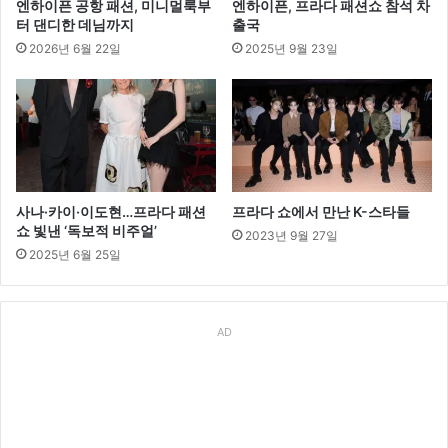
엔하이픈 공항 패션, 미니멀룩부
엔하이픈, 프라다 패션쇼 참석 차
의
터 댄디한 데님까지
출국
시
2026년 6월 22일
2025년 9월 23일
작
사나·카이·이도현…프라다 패션
프라다 쇼에서 만난 K-스타들
쇼 빛낸 ‘독보적 비주얼’
2023년 9월 27일
2025년 6월 25일
AD