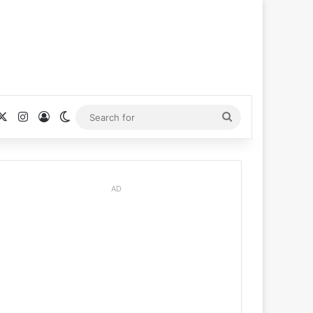
cebook
X
Instagram
Log In
Switch skin
Search
for
AD