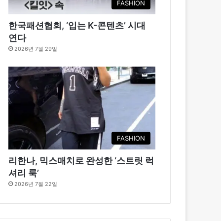
FASHION
한국패션협회, ‘입는 K-콘텐츠’ 시대
연다
2026년 7월 29일
FASHION
리한나, 믹스매치로 완성한 ‘스트릿 럭
셔리 룩’
2026년 7월 22일