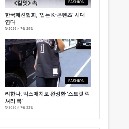
FASHION
한국패션협회, ‘입는 K-콘텐츠’ 시대
연다
2026년 7월 29일
FASHION
리한나, 믹스매치로 완성한 ‘스트릿 럭
셔리 룩’
2026년 7월 22일