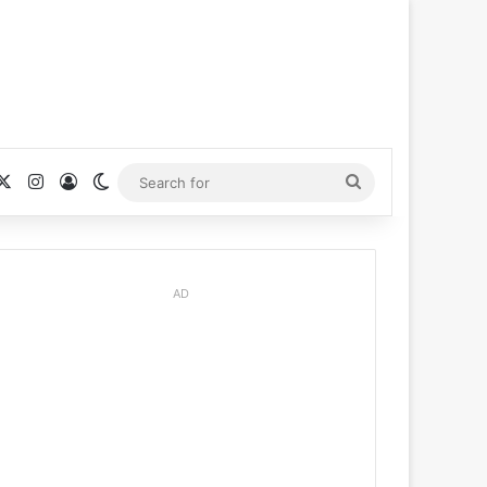
cebook
X
Instagram
Log In
Switch skin
Search
for
AD