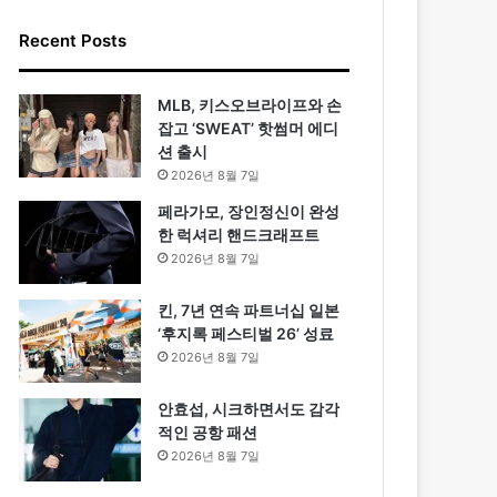
Recent Posts
MLB, 키스오브라이프와 손
잡고 ‘SWEAT’ 핫썸머 에디
션 출시
2026년 8월 7일
페라가모, 장인정신이 완성
한 럭셔리 핸드크래프트
2026년 8월 7일
킨, 7년 연속 파트너십 일본
‘후지록 페스티벌 26’ 성료
2026년 8월 7일
안효섭, 시크하면서도 감각
적인 공항 패션
2026년 8월 7일