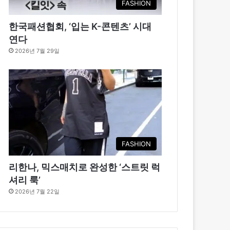
FASHION
한국패션협회, ‘입는 K-콘텐츠’ 시대
연다
2026년 7월 29일
FASHION
리한나, 믹스매치로 완성한 ‘스트릿 럭
셔리 룩’
2026년 7월 22일