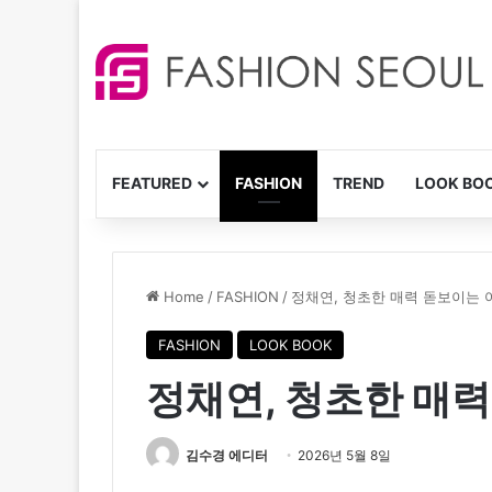
FEATURED
FASHION
TREND
LOOK BO
Home
/
FASHION
/
정채연, 청초한 매력 돋보이는 
FASHION
LOOK BOOK
정채연, 청초한 매
김수경 에디터
2026년 5월 8일