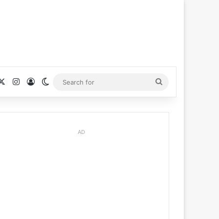
cebook
X
Instagram
Log In
Switch skin
Search
for
AD