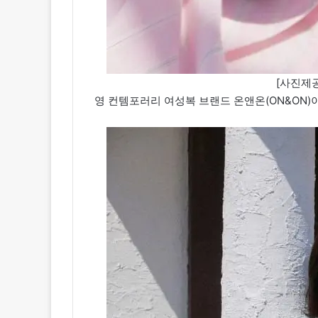
[사진제공
영 컨템포러리 여성복 브랜드 온앤온(ON&ON)이