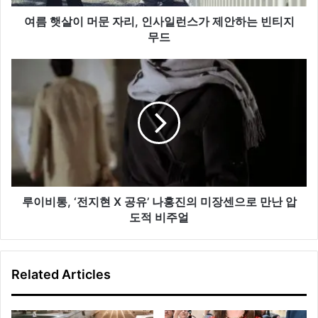
리,
인
여름 햇살이 머문 자리, 인사일런스가 제안하는 빈티지
사
무드
일
런
루
스
이
가
비
제
통,
안
‘전
하
지
는
현
빈
X
티
공
지
유’
루이비통, ‘전지현 X 공유’ 나홍진의 미장센으로 만난 압
무
나
도적 비주얼
드
홍
진
의
Related Articles
미
장
센