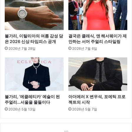
으
로
만
난
압
도
불가리, 이탈리아의 여름 감성 담
결국은 클래식, 앤 해서웨이가 제
적
은 2026 신상 타임피스 공개
안하는 서머 주얼리 스타일링
비
2026년 7월 28일
2026년 7월 6일
주
얼
불가리, ‘에클레티카’ 예술이 된
아더에러 X 변우석, 포에틱 프로
주얼리…서울을 물들이다
젝트의 시작
2026년 5월 13일
2026년 5월 7일
AD