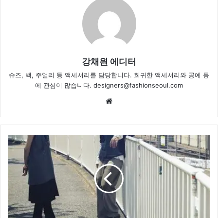
강채원 에디터
슈즈, 백, 주얼리 등 액세서리를 담당합니다. 희귀한 액세서리와 공예 등
에 관심이 많습니다. designers@fashionseoul.com
Website
여
름
햇
살
이
머
문
자