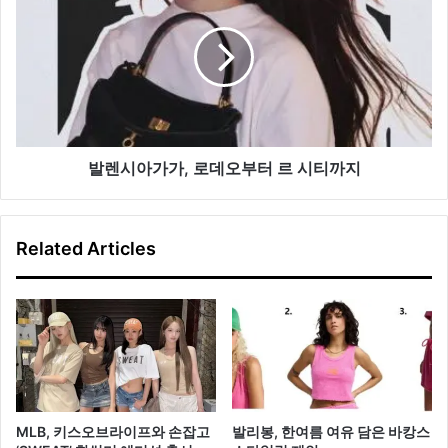
아
시
함
아
가
가,
로
데
오
부
발렌시아가가, 로데오부터 르 시티까지
터
르
시
Related Articles
티
까
지
MLB, 키스오브라이프와 손잡고
발리봉, 한여름 여유 담은 바캉스