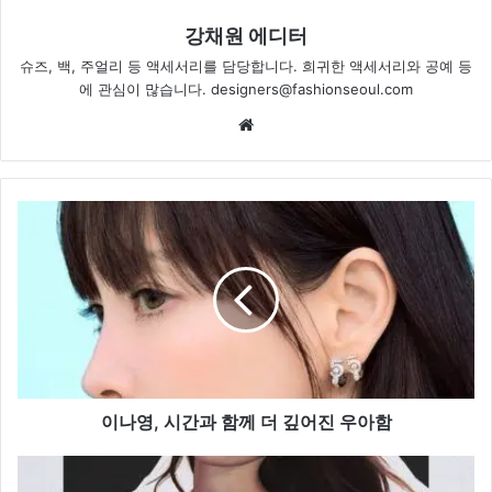
강채원 에디터
슈즈, 백, 주얼리 등 액세서리를 담당합니다. 희귀한 액세서리와 공예 등
에 관심이 많습니다. designers@fashionseoul.com
Website
이
나
영,
시
간
과
함
께
더
깊
이나영, 시간과 함께 더 깊어진 우아함
어
진
발
우
렌