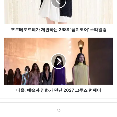
르
테
가
제
안
하
포르테포르테가 제안하는 26SS ‘윔지코어’ 스타일링
는
26SS
디
‘윔
올,
지
예
코
술
어’
과
스
영
타
화
일
가
링
만
난
디올, 예술과 영화가 만난 2027 크루즈 런웨이
2027
크
루
AD
즈
런