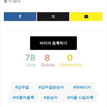
할 수 있다.
바이어 등록하기
78
8
0
Likes
Shares
Comments
김무열
김무열윤승아
듀베티카
여름커플룩
윤승아
커플 시밀러룩