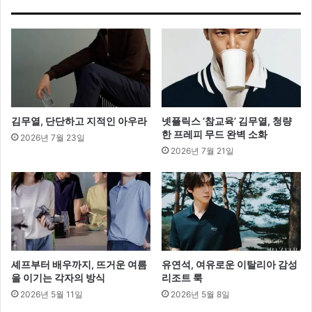
최…
“AI
에
이
전
트
시
대
김무열, 단단하고 지적인 아우라
넷플릭스 ‘참교육’ 김무열, 청량
의
한 프레피 무드 완벽 소화
2026년 7월 23일
패
2026년 7월 21일
션
경
영”
셰프부터 배우까지, 뜨거운 여름
유연석, 여유로운 이탈리아 감성
을 이기는 각자의 방식
리조트 룩
2026년 5월 11일
2026년 5월 8일