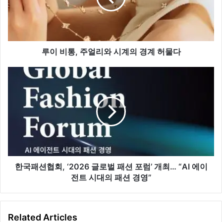
얼
리
와
시
계
루이 비통, 주얼리와 시계의 경계 허물다
의
경
한
계
국
허
패
물
션
다
협
회,
‘2026
글
로
벌
한국패션협회, ‘2026 글로벌 패션 포럼’ 개최… “AI 에이
패
전트 시대의 패션 경영”
션
포
럼’
Related Articles
개