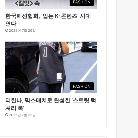
FASHION
한국패션협회, ‘입는 K-콘텐츠’ 시대
연다
2026년 7월 29일
FASHION
리한나, 믹스매치로 완성한 ‘스트릿 럭
셔리 룩’
2026년 7월 22일