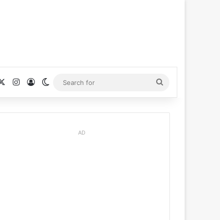
cebook
X
Instagram
Log In
Switch skin
Search
for
AD