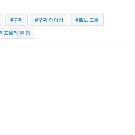
구찌
구찌 레이싱
르노 그룹
핀 포뮬러 원 팀