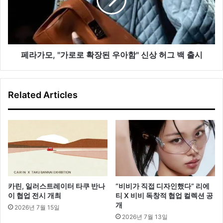
화
"가
로
로
확
장
된
페라가모, "가로로 확장된 우아함" 신상 허그 백 출시
우
아
함"
Related Articles
신
상
허
그
백
출
시
카린, 일러스트레이터 타쿠 반나
“비비가 직접 디자인했다” 리에
이 협업 전시 개최
티 X 비비 독창적 협업 컬렉션 공
개
2026년 7월 15일
2026년 7월 13일