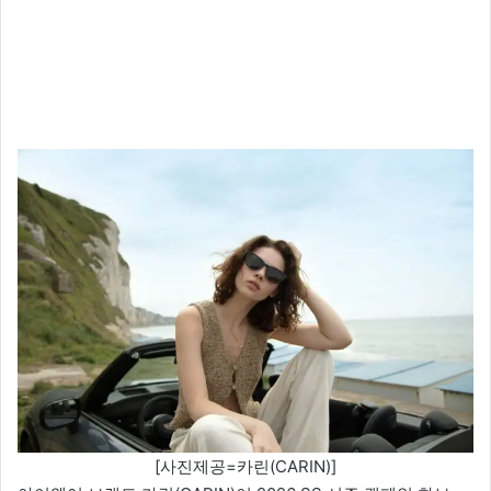
[사진제공=카린(CARIN)]