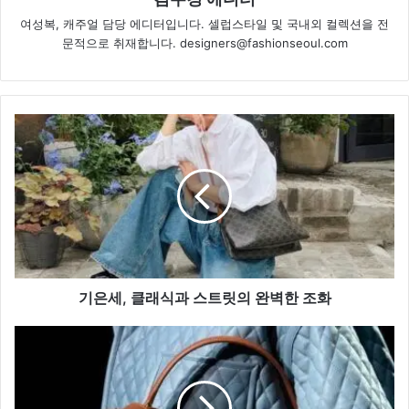
여성복, 캐주얼 담당 에디터입니다. 셀럽스타일 및 국내외 컬렉션을 전
문적으로 취재합니다. designers@fashionseoul.com
기
은
세,
클
래
식
과
스
트
릿
기은세, 클래식과 스트릿의 완벽한 조화
의
완
페
벽
라
한
가
조
모,