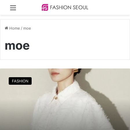
Menu
Home
/
moe
moe
전
도
FASHION
연
,
고
요
함
속
깊
이