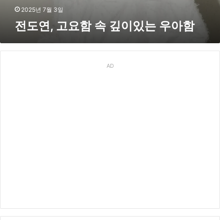
있
2025년 7월 3일
는
전도연, 고요함 속 깊이있는 우아함
우
아
함
AD