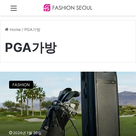
Menu
Home
/
PGA가방
PGA가방
투
미
FASHION
,
P
G
A
-
L
P
G
2024년 1월 30일