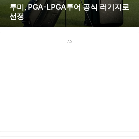
A
투미, PGA-LPGA투어 공식 러기지로
투
선정
어
공
식
러
기
AD
지
로
선
정