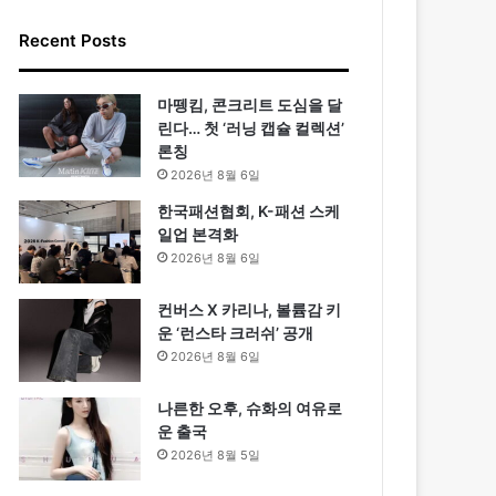
Recent Posts
마뗑킴, 콘크리트 도심을 달
린다… 첫 ‘러닝 캡슐 컬렉션’
론칭
2026년 8월 6일
한국패션협회, K-패션 스케
일업 본격화
2026년 8월 6일
컨버스 X 카리나, 볼륨감 키
운 ‘런스타 크러쉬’ 공개
2026년 8월 6일
나른한 오후, 슈화의 여유로
운 출국
2026년 8월 5일