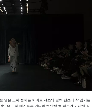
을 넣은 모피 점퍼는 화이트 셔츠와 블랙 팬츠에 착 감기는
덧입은 모피 베스트는 기다란 하얀색 털 피스가 가세해 실