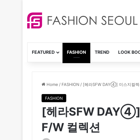
FEATURED
FASHION
TREND
LOOK BO
Home
/
FASHION
/
[헤라SFW DAY④] 미스지컬렉션
FASHION
[헤라SFW DAY④
F/W 컬렉션