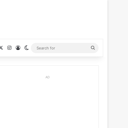
cebook
X
Instagram
Log In
Switch skin
Search
for
AD