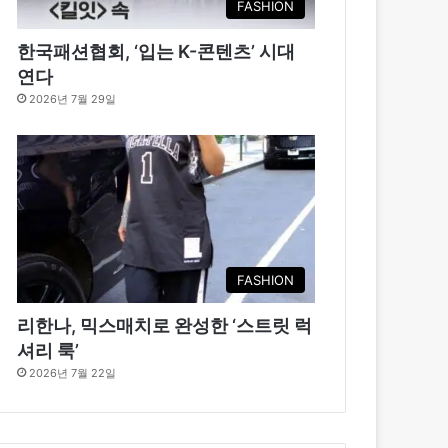
FASHION
한국패션협회, ‘입는 K-콘텐츠’ 시대
연다
2026년 7월 29일
FASHION
리한나, 믹스매치로 완성한 ‘스트릿 럭
셔리 룩’
2026년 7월 22일