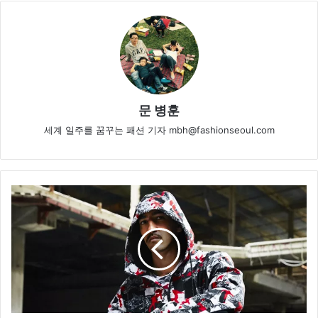
문 병훈
세계 일주를 꿈꾸는 패션 기자 mbh@fashionseoul.com
푸
마
,
런
던
스
트
리
트