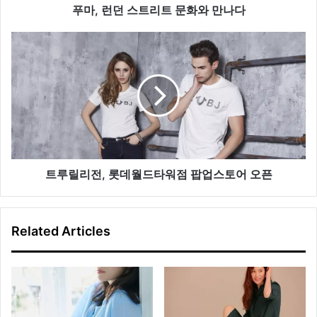
문
푸마, 런던 스트리트 문화와 만나다
화
와
트
만
루
나
릴
다
리
전
,
롯
데
월
드
트루릴리전, 롯데월드타워점 팝업스토어 오픈
타
워
점
Related Articles
팝
업
스
토
어
오