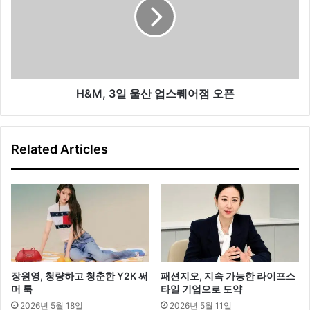
템
,
?
3
일
울
산
업
스
H&M, 3일 울산 업스퀘어점 오픈
퀘
어
점
Related Articles
오
픈
장원영, 청량하고 청춘한 Y2K 써
패션지오, 지속 가능한 라이프스
머 룩
타일 기업으로 도약
2026년 5월 18일
2026년 5월 11일