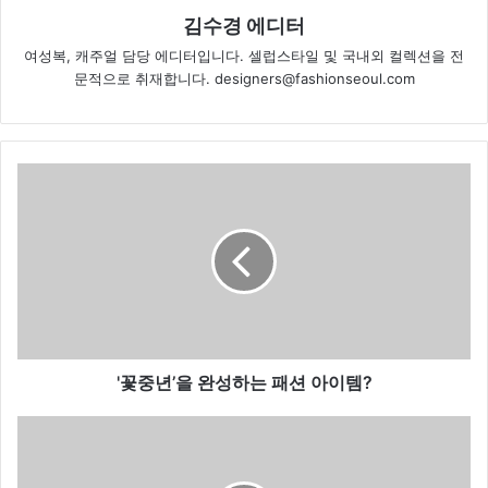
김수경 에디터
여성복, 캐주얼 담당 에디터입니다. 셀럽스타일 및 국내외 컬렉션을 전
문적으로 취재합니다. designers@fashionseoul.com
'
꽃
중
년
’
을
완
성
하
는
'꽃중년’을 완성하는 패션 아이템?
패
션
H
아
&
이
M