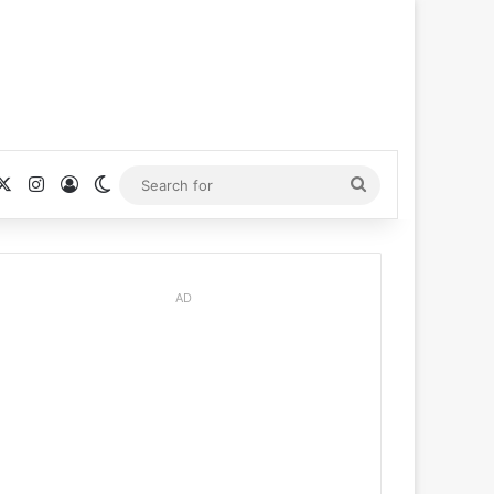
cebook
X
Instagram
Log In
Switch skin
Search
for
AD