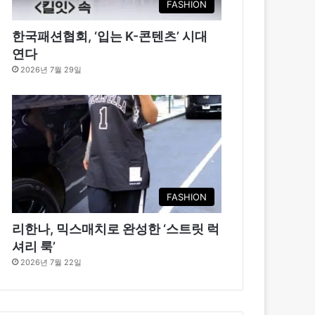
FASHION
한국패션협회, ‘입는 K-콘텐츠’ 시대
연다
2026년 7월 29일
FASHION
리한나, 믹스매치로 완성한 ‘스트릿 럭
셔리 룩’
2026년 7월 22일