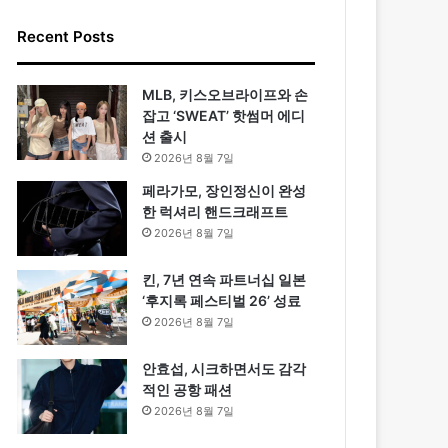
Recent Posts
MLB, 키스오브라이프와 손
잡고 ‘SWEAT’ 핫썸머 에디
션 출시
2026년 8월 7일
페라가모, 장인정신이 완성
한 럭셔리 핸드크래프트
2026년 8월 7일
킨, 7년 연속 파트너십 일본
‘후지록 페스티벌 26’ 성료
2026년 8월 7일
안효섭, 시크하면서도 감각
적인 공항 패션
2026년 8월 7일