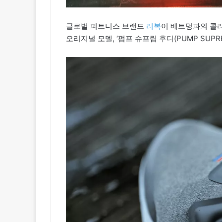
글로벌 피트니스 브랜드
리복
이 베트멍과의 콜라
오리지널 모델, ‘펌프 슈프림 후디(PUMP SUPRE