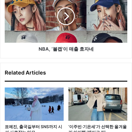
리
A
즘
,
백
‘
’
볼
,
캡
누
’
적
이
판
매
NBA, ‘볼캡’이 매출 효자네
매
출
량
효
1
자
Related Articles
만
네
개
돌
파
표예진, 출국길부터 SNS까지 시
‘이주빈·기은세’가 선택한 올겨울