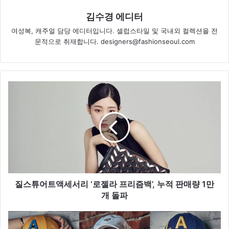
김수경 에디터
여성복, 캐주얼 담당 에디터입니다. 셀럽스타일 및 국내외 컬렉션을 전
문적으로 취재합니다. designers@fashionseoul.com
질
스
튜
어
트
액
세
서
리
‘
질스튜어트액세서리 ‘로젤라 프리즘백’, 누적 판매량 1만
로
개 돌파
젤
라
N
프
B