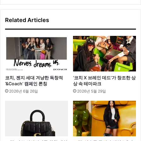
o
우
l
아
d
한
Related Articles
’
외
출
'
코치, 젠지 세대 겨냥한 독창적
‘코치 X 브레인 데드’가 창조한 상
‘&Coach’ 캠페인 론칭
상 속 테마파크
2026년 6월 26일
2026년 5월 29일