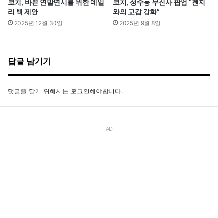
코치, 바쁜 연말연시를 위한 데일
코치, 성수동 무신사 팝업 “젠지
리 백 제안
와의 교감 강화”
2025년 12월 30일
2025년 9월 8일
답글 남기기
댓글을 달기 위해서는
로그인
해야합니다.
AD