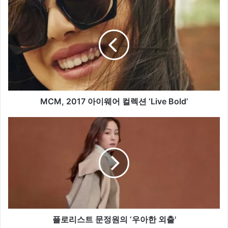
M
C
M
,
2
0
1
7
아
이
MCM, 2017 아이웨어 컬렉션 ‘Live Bold’
웨
어
플
컬
로
렉
리
션
스
‘
트
L
문
i
정
v
원
e
의
B
‘
플로리스트 문정원의 ‘우아한 외출'