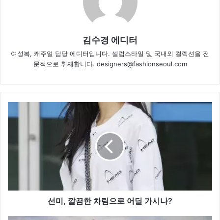
김수경 에디터
여성복, 캐주얼 담당 에디터입니다. 셀럽스타일 및 국내외 컬렉션을 전
문적으로 취재합니다. designers@fashionseoul.com
선
미
,
깔
끔
한
차
림
으
로
선미, 깔끔한 차림으로 어딜 가시나?
어