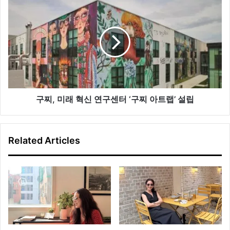
딜
구
가
찌
시
,
나
미
?
래
혁
신
연
구
센
구찌, 미래 혁신 연구센터 ‘구찌 아트랩’ 설립
터
‘
구
Related Articles
찌
아
트
랩
’
설
립