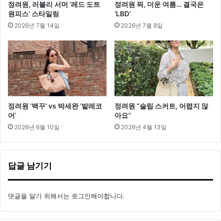
정려원, 러블리 서머 ‘레드 도트
정려원 픽, 더운 여름… 결국은
원피스’ 스타일링
‘LBD’
2026년 7월 14일
2026년 7월 8일
정려원 ‘백꾸’ vs 박세완 ‘발레코
정려원 “슬립 스커트, 어렵지 않
어’
아요”
2026년 6월 10일
2026년 4월 13일
답글 남기기
댓글을 달기 위해서는
로그인
해야합니다.